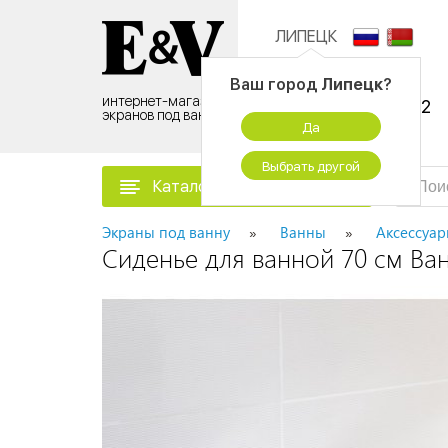
ЛИПЕЦК
Контактный центр:
Ваш город
Липецк
?
интернет-магазин
8 (495) 500-96-52
экранов под ванну
Да
временно не работаем
Выбрать другой
Каталог товаров
Экраны под ванну
Ванны
Аксессуа
Сиденье для ванной 70 см Ва