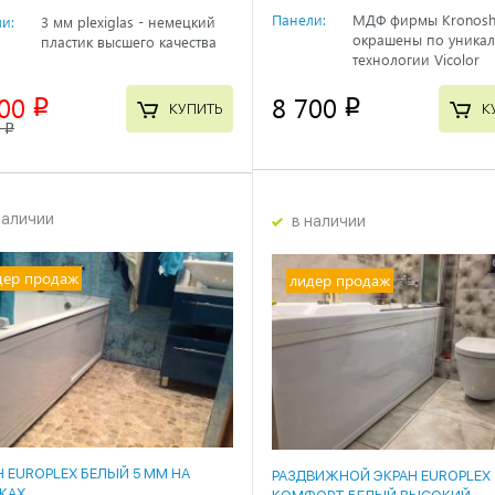
Панели:
МДФ фирмы Kronosh
и:
3 мм plexiglas - немецкий
окрашены по уника
пластик высшего качества
технологии Vicolor
00
8 700
p
p
КУПИТЬ
К
0
p
наличии
в наличии
дер продаж
лидер продаж
Н EUROPLEX БЕЛЫЙ 5 ММ НА
РАЗДВИЖНОЙ ЭКРАН EUROPLEX
КАХ