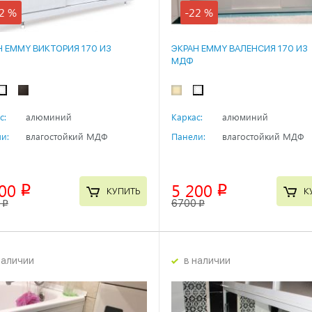
2 %
-22 %
Н EMMY ВИКТОРИЯ 170 ИЗ
ЭКРАН EMMY ВАЛЕНСИЯ 170 ИЗ
МДФ
с:
алюминий
Каркас:
алюминий
и:
влагостойкий МДФ
Панели:
влагостойкий МДФ
00
5 200
p
p
КУПИТЬ
К
6700
p
p
наличии
в наличии