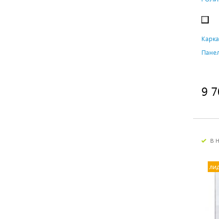
Карка
Панел
9 7
в 
ли