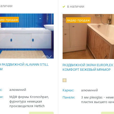
наличии
в наличии
дер продаж
лидер продаж
Н РАЗДВИЖНОЙ ALAVANN STILL
РАЗДВИЖНОЙ ЭКРАН EUROPLEX
СМ
КОМФОРТ БЕЖЕВЫЙ МРАМОР
с:
алюминий
Каркас:
алюминий
и:
МДФ фирмы Kronoshpan,
Панели:
3 мм plexiglas - нем
фурнитура немецкая
пластик высшего кач
производителя Hettich