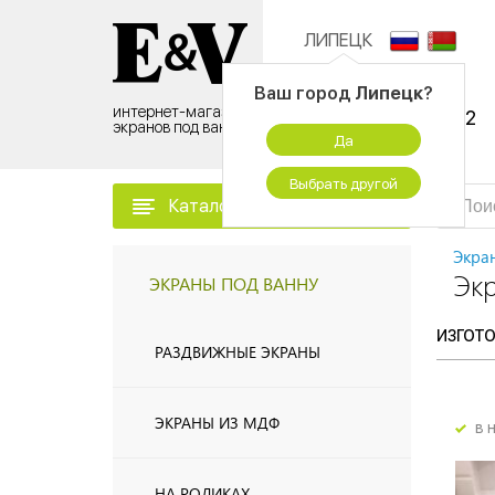
ЛИПЕЦК
Контактный центр:
Ваш город
Липецк
?
интернет-магазин
8 (495) 500-96-52
экранов под ванну
Да
временно не работаем
Выбрать другой
Каталог товаров
Экра
Эк
ЭКРАНЫ ПОД ВАННУ
ИЗГОТ
РАЗДВИЖНЫЕ ЭКРАНЫ
ЭКРАНЫ ИЗ МДФ
в 
НА РОЛИКАХ