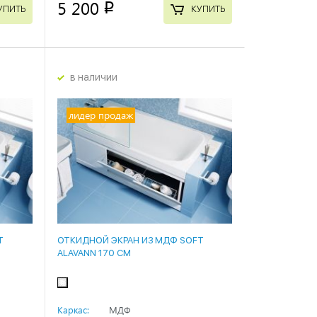
5 200
p
УПИТЬ
КУПИТЬ
в наличии
лидер продаж
T
ОТКИДНОЙ ЭКРАН ИЗ МДФ SOFT
ALAVANN 170 СМ
Каркас:
МДФ