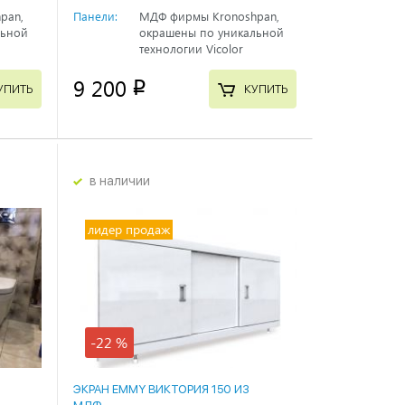
pan,
Панели:
МДФ фирмы Kronoshpan,
льной
окрашены по уникальной
технологии Vicolor
9 200
p
УПИТЬ
КУПИТЬ
в наличии
лидер продаж
-22 %
ЭКРАН EMMY ВИКТОРИЯ 150 ИЗ