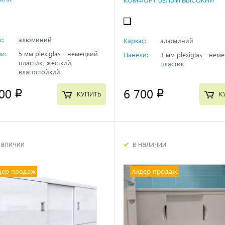
КОМФОРТ БЕЛЫЙ ВЫСОКИЙ
с:
алюминий
Каркас:
алюминий
и:
5 мм plexiglas - немецкий
Панели:
3 мм plexiglas - нем
пластик, жесткий,
пластик
влагостойкий
00
6 700
p
p
КУПИТЬ
К
наличии
в наличии
дер продаж
лидер продаж