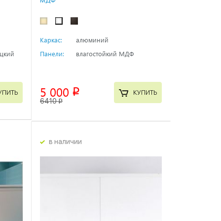
МДФ
Каркас:
алюминий
ецкий
Панели:
влагостойкий МДФ
5 000
p
УПИТЬ
КУПИТЬ
6410
p
в наличии