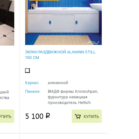
ЭКРАН РАЗДВИЖНОЙ ALAVANN STILL
150 СМ
Каркас:
алюминий
Панели:
ВМДФ фирмы Kronoshpan,
ецкий
фурнитура немецкая
ества
производитель Hettich
5 100
p
УПИТЬ
КУПИТЬ