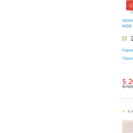
-2
ЭКРА
МДФ
Карка
Панел
5 2
6700
в 