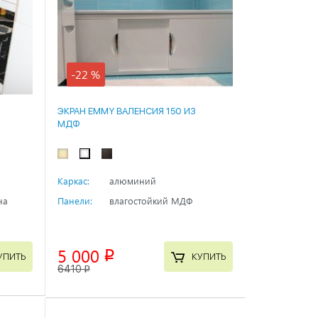
-22 %
ЭКРАН EMMY ВАЛЕНСИЯ 150 ИЗ
МДФ
Каркас:
алюминий
на
Панели:
влагостойкий МДФ
5 000
p
УПИТЬ
КУПИТЬ
6410
p