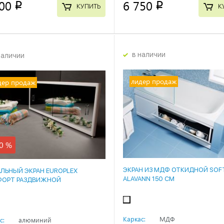
00
6 750
p
p
КУПИТЬ
К
в наличии
наличии
лидер продаж
дер продаж
0 %
ЭКРАН ИЗ МДФ ОТКИДНОЙ SOF
АЛЬНЫЙ ЭКРАН EUROPLEX
ALAVANN 150 СМ
ОРТ РАЗДВИЖНОЙ
Каркас:
МДФ
с:
алюминий