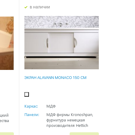
в наличии
ЭКРАН ALAVANN MONACO 150 СМ
Каркас:
МДФ
Панели:
МДФ фирмы Kronoshpan,
ецкий
фурнитура немецкая
ества
производителя Hettich