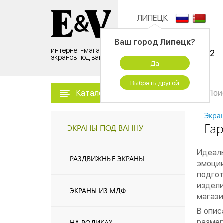
ЛИПЕЦК
Контактный центр:
Ваш город
Липецк
?
интернет-магазин
8 (495) 500-96-52
экранов под ванну
Да
временно не работаем
Выбрать другой
Каталог товаров
Экра
Га
ЭКРАНЫ ПОД ВАННУ
Идеаль
РАЗДВИЖНЫЕ ЭКРАНЫ
эмоции
подгот
издели
ЭКРАНЫ ИЗ МДФ
магази
В опис
размер
НА РОЛИКАХ