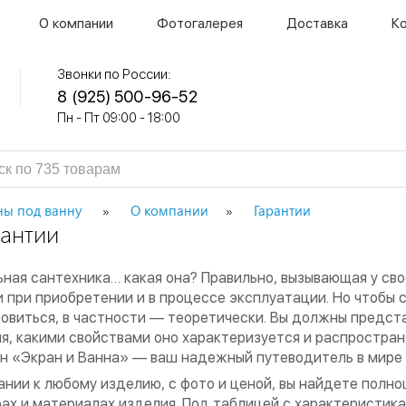
О компании
Фотогалерея
Доставка
К
Звонки по России:
8 (925) 500-96-52
Пн - Пт 09:00 - 18:00
ны под ванну
О компании
Гарантии
рантии
ная сантехника… какая она? Правильно, вызывающая у св
 при приобретении и в процессе эксплуатации. Но чтобы
овиться, в частности — теоретически. Вы должны предста
я, какими свойствами оно характеризуется и распространя
н «Экран и Ванна» — ваш надежный путеводитель в мире а
ании к любому изделию, с фото и ценой, вы найдете пол
ах и материалах изделия. Под таблицей с характеристик