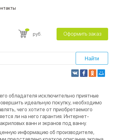
онтакты
Оформить заказ
руб.
Найти
оего обладателя исключительно приятные
 совершить идеальную покупку, необходимо
влять, чего хотите от приобретаемого
ется ли на него гарантия. Интернет-
криловых ванн и экранов под ванну.
ноценную информацию об производителе,
ами представлено краткое описание экрана