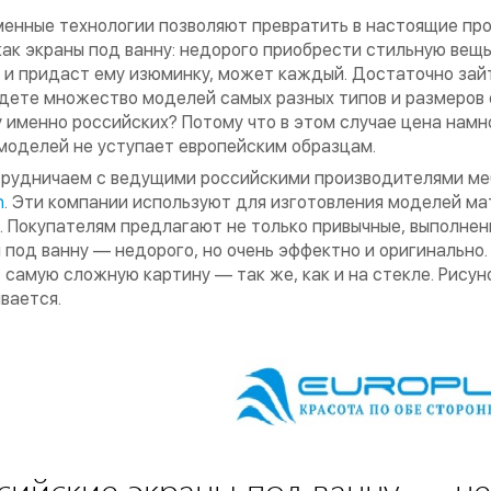
енные технологии позволяют превратить в настоящие пр
как экраны под ванну: недорого приобрести стильную вещь
 и придаст ему изюминку, может каждый. Достаточно зай
дете множество моделей самых разных типов и размеров 
 именно российских? Потому что в этом случае цена намн
моделей не уступает европейским образцам.
рудничаем с ведущими российскими производителями меб
n
. Эти компании используют для изготовления моделей ма
. Покупателям предлагают не только привычные, выполнен
 под ванну — недорого, но очень эффектно и оригинально
 самую сложную картину — так же, как и на стекле. Рисуно
вается.
сийские экраны под ванну — не