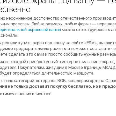
ественно
но несомненное достоинство отечественного производи
ьным проектам. Любые размеры, любые формы — нерешаем
оригинальной акриловой ванны
можно сконструировать ана
сионалы.
ы решили купить экран под ванну на сайте «E&V», вызовит
димые предварительные расчеты и поможет составить черт
ете сделать это сами и просто сообщить нужные размеры
ия на каждый приобретенный в интернет-магазине экран д
одителя. Покупателям, живущим в Москве (границы МКАД),
будет определяться длительностью маршрута.
готных категорий: ветеранов ВОВ, кавалерам ордена Слав
ия не только доставит покупку бесплатно, но и предо
отимся о наших клиентах!