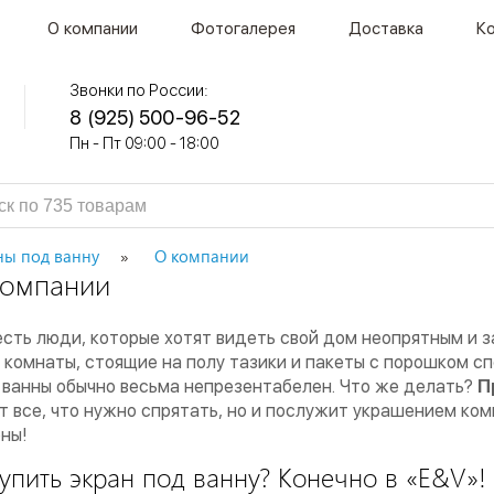
О компании
Фотогалерея
Доставка
К
Звонки по России:
8 (925) 500-96-52
Пн - Пт 09:00 - 18:00
ны под ванну
О компании
компании
есть люди, которые хотят видеть свой дом неопрятным и 
 комнаты, стоящие на полу тазики и пакеты с порошком сп
ванны обычно весьма непрезентабелен. Что же делать?
П
т все, что нужно спрятать, но и послужит украшением ко
ны!
купить экран под ванну? Конечно в «E&V»!