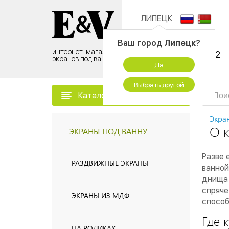
ЛИПЕЦК
Контактный центр:
Ваш город
Липецк
?
интернет-магазин
8 (495) 500-96-52
экранов под ванну
Да
временно не работаем
Выбрать другой
Каталог товаров
Экра
О 
ЭКРАНЫ ПОД ВАННУ
Разве 
РАЗДВИЖНЫЕ ЭКРАНЫ
ванной
днища 
спряче
ЭКРАНЫ ИЗ МДФ
способ
Где 
НА РОЛИКАХ